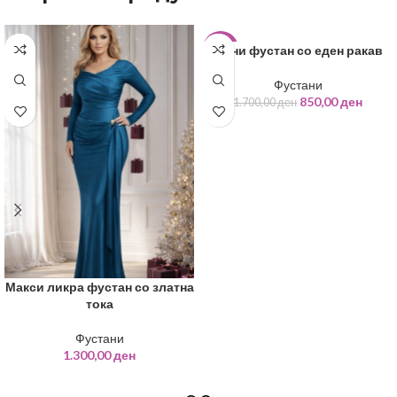
Мини фустан со еден ракав
-50%
Фустани
850,00
ден
1.700,00
ден
ИЗБЕРИ ОПЦИИ
Макси ликра фустан со златна
тока
Фустани
1.300,00
ден
ИЗБЕРИ ОПЦИИ