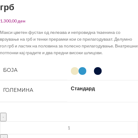
грб
1.300,00
ден
Макси цветен фустан од лелеава и непровидна ткаенина со
врзување на грб и тенки прерамки кои се прилагодуваат. Делумно
гол грб и ластик на половина за полесно прилагодување. Внатрешни
потпонки кај градите и два предни високи шлицови.
БОЈА
Стандард
ГОЛЕМИНА