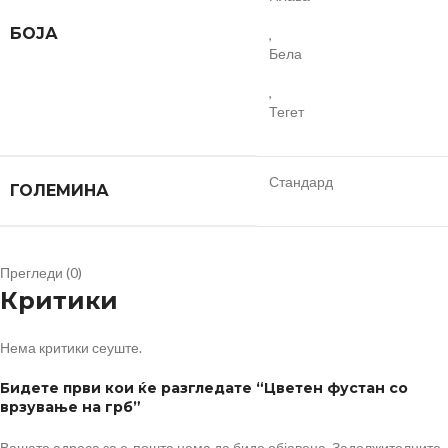
БОЈА
,
Бела
,
Тегет
Стандард
ГОЛЕМИНА
Прегледи (0)
Критики
Нема критики сеуште.
Бидете први кои ќе разгледате “Цветен фустан со
врзување на грб”
Вашата адреса за е-пошта нема да биде објавена.
Задолжителните