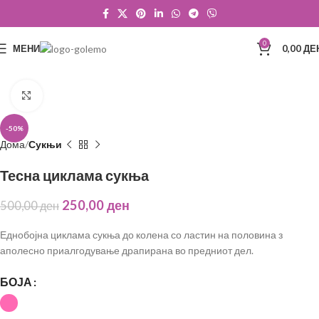
0
МЕНИ
0,00
ДЕ
Click to enlarge
-50%
Дома
Сукњи
Тесна циклама сукња
250,00
ден
500,00
ден
Еднобојна циклама сукња до колена со ластин на половина з
аполесно приалгодување драпирана во предниот дел.
БОЈА