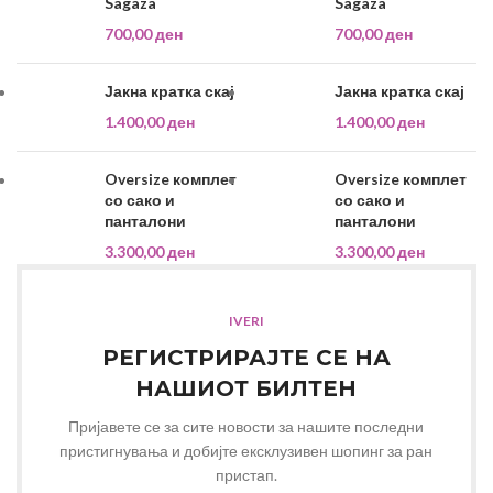
Sagaza
Sagaza
700,00
ден
700,00
ден
Јакна кратка скај
Јакна кратка скај
1.400,00
ден
1.400,00
ден
Oversize комплет
Oversize комплет
со сако и
со сако и
панталони
панталони
3.300,00
ден
3.300,00
ден
IVERI
РЕГИСТРИРАЈТЕ СЕ НА
НАШИОТ БИЛТЕН
Пријавете се за сите новости за нашите последни
пристигнувања и добијте ексклузивен шопинг за ран
пристап.