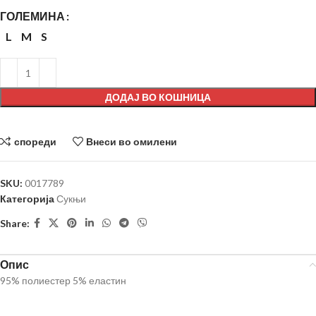
ГОЛЕМИНА
L
M
S
ДОДАЈ ВО КОШНИЦА
спореди
Внеси во омилени
SKU:
0017789
Категорија
Сукњи
Share:
Опис
95% полиестер 5% еластин