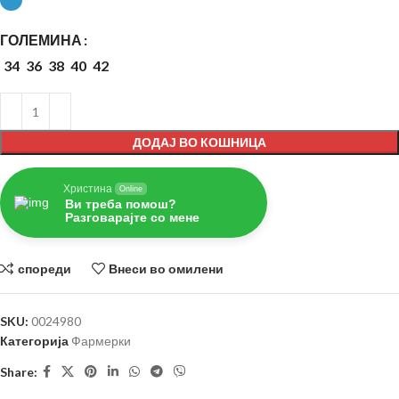
ГОЛЕМИНА
34
36
38
40
42
ДОДАЈ ВО КОШНИЦА
Христина
Online
Ви треба помош?
Разговарајте со мене
спореди
Внеси во омилени
SKU:
0024980
Категорија
Фармерки
Share: