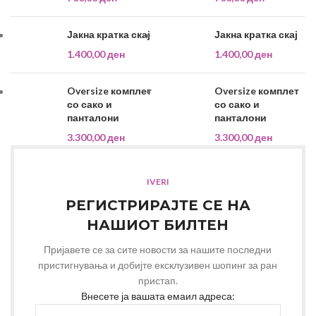
Јакна кратка скај
Јакна кратка скај
1.400,00
ден
1.400,00
ден
Oversize комплет
Oversize комплет
со сако и
со сако и
панталони
панталони
3.300,00
ден
3.300,00
ден
IVERI
РЕГИСТРИРАЈТЕ СЕ НА
НАШИОТ БИЛТЕН
Пријавете се за сите новости за нашите последни
пристигнувања и добијте ексклузивен шопинг за ран
пристап.
Внесете ја вашата емаил адреса: