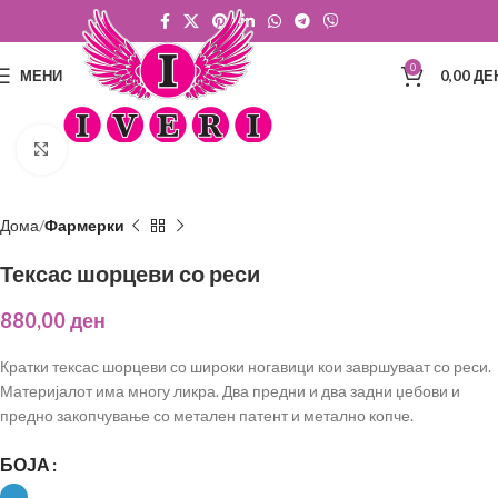
0
МЕНИ
0,00
ДЕ
Click to enlarge
Дома
Фармерки
Тексас шорцеви со реси
880,00
ден
Кратки тексас шорцеви со широки ногавици кои завршуваат со реси.
Материјалот има многу ликра. Два предни и два задни џебови и
предно закопчување со метален патент и метално копче.
БОЈА