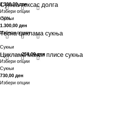
Сукња тексас долга
1.300,00
ден
Избери опции
Сукњи
-50%
1.300,00
ден
Тесна циклама сукња
Избери опции
Сукњи
Циклама макси плисе сукња
250,00
ден
500,00
ден
Избери опции
Сукњи
730,00
ден
Избери опции