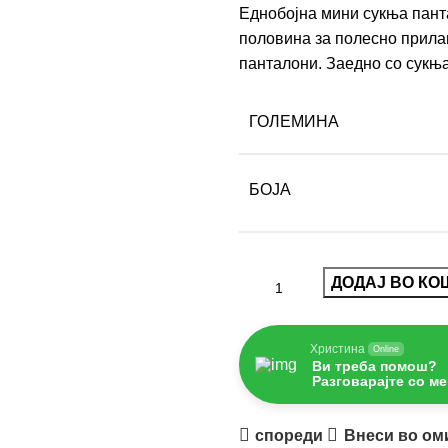
Еднобојна мини сукња панта
половина за полесно прилаг
панталони. Заедно со сукња
ГОЛЕМИНА
БОЈА
ДОДАЈ ВО К
Христина
Online
Ви треба помош?
Разговарајте со ме
спореди
Внеси во ом