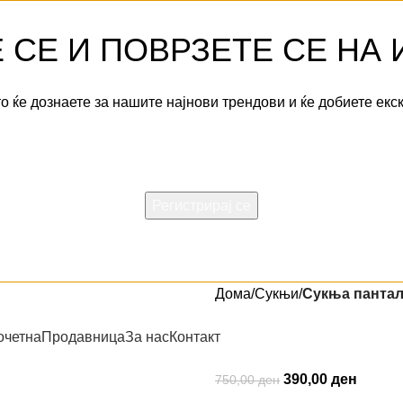
 СЕ И ПОВРЗЕТЕ СЕ НА
о ќе дознаете за нашите најнови трендови и ќе добиете екс
Внесете ја вашата емаил адреса:
 се користи во согласност со нашата
Политика на приватн
Дома
Сукњи
Сукња пантал
Сукња панта
очетна
Продавница
За нас
Контакт
390,00
ден
750,00
ден