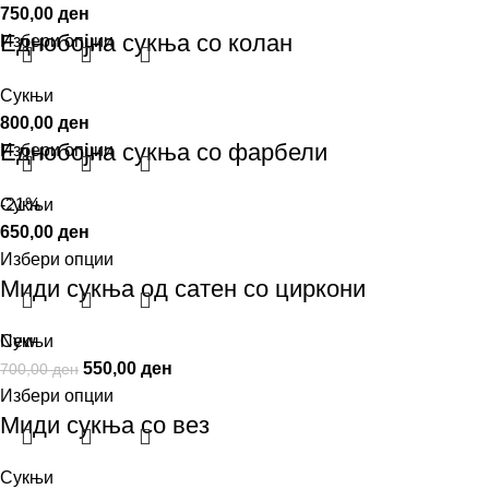
750,00
ден
Еднобојна сукња со колан
Избери опции
Сукњи
800,00
ден
Еднобојна сукња со фарбели
Избери опции
Сукњи
-21%
650,00
ден
Избери опции
Миди сукња од сатен со циркони
Сукњи
New
550,00
ден
700,00
ден
Избери опции
Миди сукња со вез
Сукњи