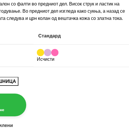
лон со фалти во предниот дел. Висок струк и ластик на
одување. Во предниот дел изгледа како сукња, а назад се
та следува и црн колан од вештачка кожа со златна тока.
Стандард
Исчисти
ОШНИЦА
не
илени