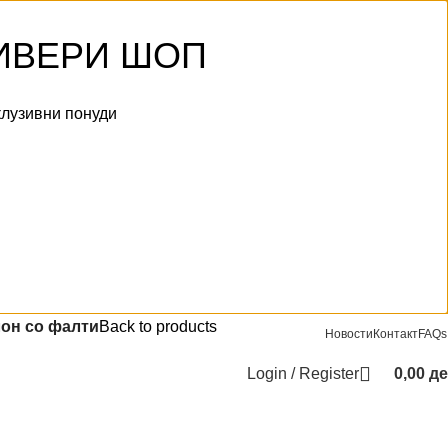
 ИВЕРИ ШОП
клузивни понуди
ост
он со фалти
Back to products
Новости
Контакт
FAQs
лон со фалти
Login / Register
0,00
д