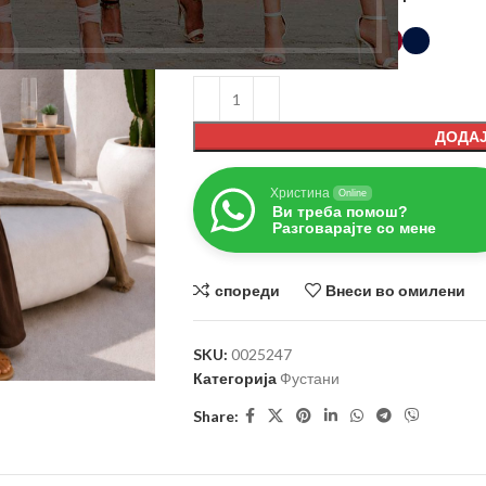
БОЈА
ДОДАЈ
Христина
Online
Ви треба помош?
Разговарајте со мене
спореди
Внеси во омилени
SKU:
0025247
Категорија
Фустани
Share: