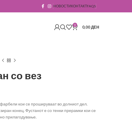
НОВОСТИ
КОНТАКТ
FAQS
0
0,00
ДЕН
н со вез
фарбели кои се прошируваат во долниот дел.
зиран конец. Фустанот е со тенки прерамки кои се
сно прилагодување.