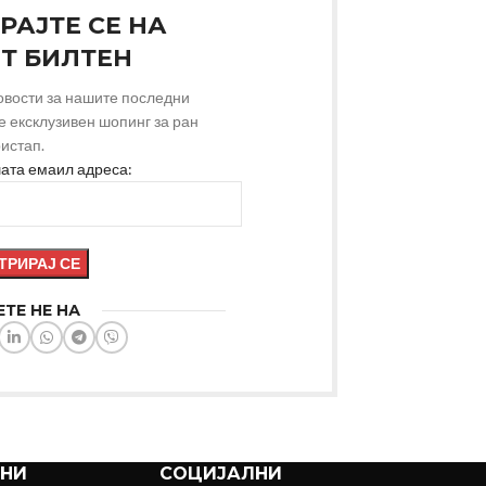
РАЈТЕ СЕ НА
Т БИЛТЕН
новости за нашите последни
е ексклузивен шопинг за ран
истап.
шата емаил адреса:
ТЕ НЕ НА
СНИ
СОЦИЈАЛНИ