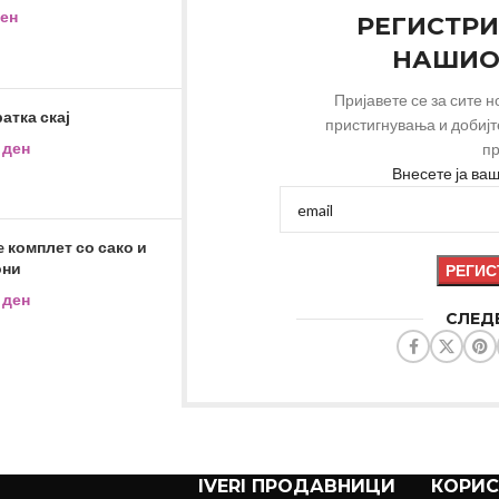
ен
РЕГИСТРИ
НАШИО
Пријавете се за сите 
ратка скај
пристигнувања и добијт
0
ден
пр
Внесете ја ва
e комплет со сако и
они
0
ден
СЛЕДЕ
IVERI ПРОДАВНИЦИ
КОРИ