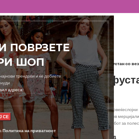
ПОЧЕТНА
ПРОДАВНИЦА
ЗА НАС
КОНТАКТ
 И ПОВРЗЕТЕ
ЕРИ ШОП
Дома
Фустани
Еднобоен фустан со вез
Еднобоен фуста
најнови трендови и ќе добиете
онуди
аил адреса:
1.500,00
ден
Еднобоен макси фустан со повеќеслојни 
Горниот дел е везан со кремов мерцијали
прилагодуваат и ластик на грбот за поле
та
Политика на приватност
ГОЛЕМИНА
Стандард