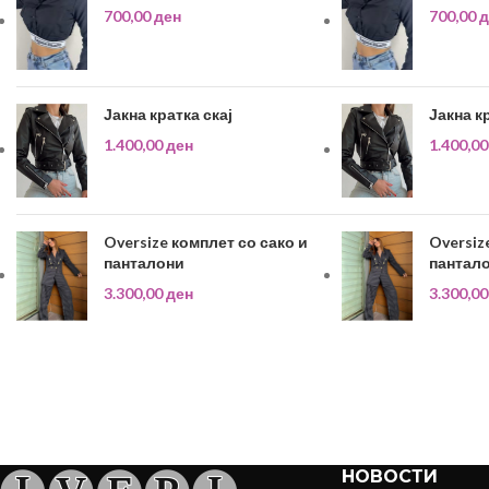
700,00
ден
700,00
д
Јакна кратка скај
Јакна к
1.400,00
ден
1.400,0
Oversize комплет со сако и
Oversiz
панталони
пантал
3.300,00
ден
3.300,0
НОВОСТИ