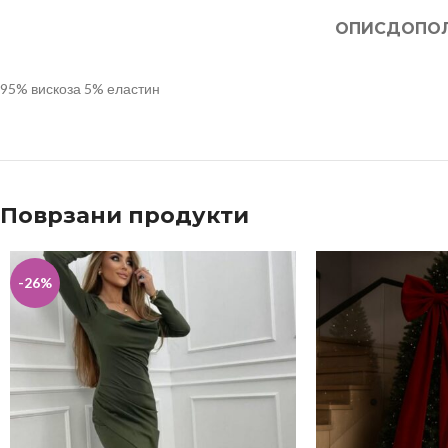
ОПИС
ДОПО
95% вискоза 5% еластин
Поврзани продукти
-26%